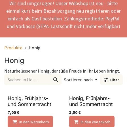
Wir sind umgezogen! Unser Webshop ist neu - bitte
einmal kurz beim Bezahlvorgang neu registrieren oder
einfach als Gast bestellen. Zahlungsmethode: PayPal
und Vorkasse (SEPA-Lastschrift nicht mehr verfügbar)
Produkte
Honig
Honig
Naturbelassener Honig, der süße Freude in Ihr Leben bringt.
Sortieren nach
Filter
Honig, Frühjahrs-
Honig, Frühjahrs-
und Sommertracht
und Sommertracht
7,00
€
3,50
€
In den Warenkorb
Auf die Wunschliste
In den Warenkorb