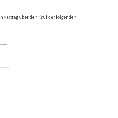
nen Vertrag über den Kauf der folgenden
____
____
_____