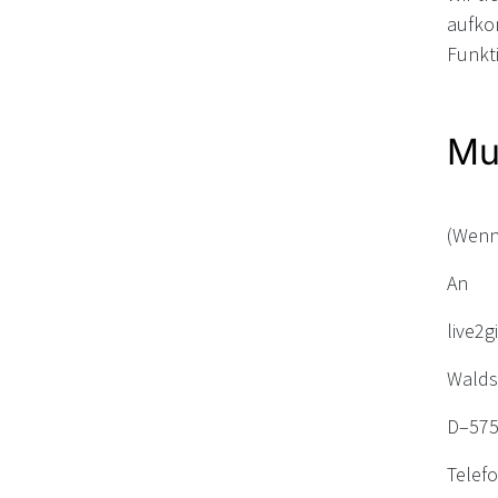
aufko
Funkt
Mu
(Wenn 
An
live2
Walds
D–575
Telefo