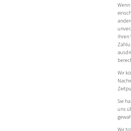
Wenn S
einsch
andere
unver
Ihren 
Zahlun
ausdr
berec
Wir k
Nachw
Zeitpu
Sie h
uns üb
gewahr
Wir t