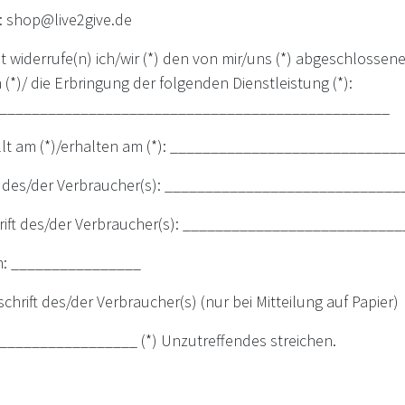
l: shop@live2give.de
t widerrufe(n) ich/wir (*) den von mir/uns (*) abgeschlosse
(*)/ die Erbringung der folgenden Dienstleistung (*):
________________________________________________
llt am (*)/erhalten am (*): ____________________________
des/der Verbraucher(s): _____________________________
rift des/der Verbraucher(s): __________________________
: ________________
chrift des/der Verbraucher(s) (nur bei Mitteilung auf Papier)
_________________ (*) Unzutreffendes streichen.