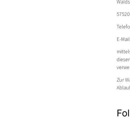
Walds
57520
Telefo
E-Mai
mittel
diesen
verwen
Zur Wa
Ablauf
Fo