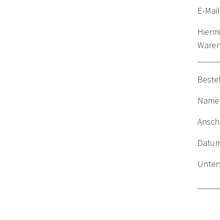
E-Mai
Hiermi
Waren 
_____
Beste
Name 
Ansch
Datum
Unters
_____