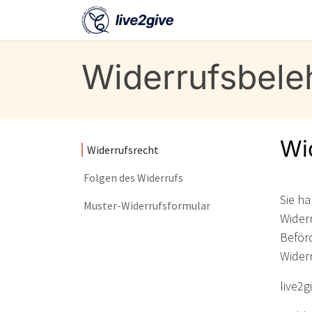
Zum Inhalt springen
Widerrufsbele
Wi
Widerrufsrecht
Folgen des Widerrufs
Sie h
Muster-Widerrufsformular
Widerr
Beförd
Wider
live2