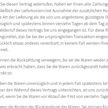
ie diesen Vertrag widerrufen, haben wir Ihnen alle Zahlung
ließlich der Lieferkosten (mit Ausnahme der zusätzlichen Kos
 Art der Lieferung als die von uns angebotene, günstigste 
züglich und spätestens binnen vierzehn Tagen ab dem Tag z
Widerruf dieses Vertrags bei uns eingegangen ist. Für dies
gsmittel, das Sie bei der ursprünglichen Transaktion einges
ücklich etwas anderes vereinbart; in keinem Fall werden Ih
hnet.
önnen die Rückzahlung verweigern, bis wir die Waren wieder 
eis erbracht haben, dass Sie die Waren zurückgesandt habe
nkt ist.
aben die Waren unverzüglich und in jedem Fall spätestens b
er den Widerruf dieses Vertrags unterrichten, an uns zurück
t, wenn Sie die Waren vor Ablauf der Frist von vierzehn Ta
ragen die Kosten der Rücksendung der Waren. Sie müssen für