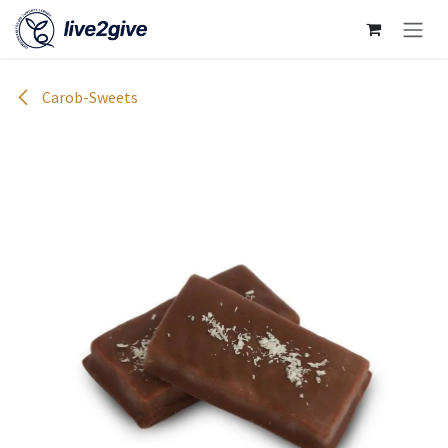
Zum Inhalt springen
Carob-Sweets